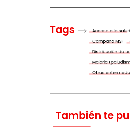
Tags
Acceso a la salu
Campaña MSF
Distribución de a
Malaria (paludis
Otras enfermed
También te pu