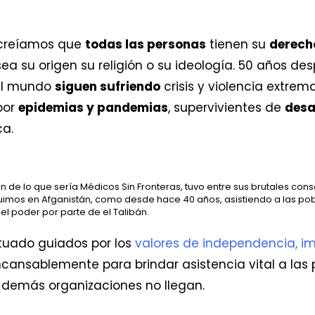
 creíamos que
todas las personas
tienen su
derecho
ea su origen su religión o su ideología. 50 años d
el mundo
siguen sufriendo
crisis y violencia extre
por
epidemias y pandemias
, supervivientes de
desa
ca.
en de lo que sería Médicos Sin Fronteras, tuvo entre sus brutales co
eguimos en Afganistán, como desde hace 40 años, asistiendo a las p
l poder por parte de el Talibán.
tuado guiados por los
valores de independencia, i
cansablemente para brindar asistencia vital a las 
s demás organizaciones no llegan.