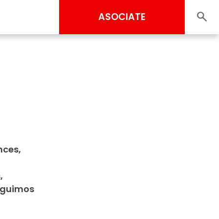
ASOCIATE
nces,
,
seguimos