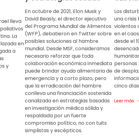
En octubre de 2021, Elon Musk y
Los distu
David Beasly, el director ejecutivo
una crisis
ael lleva
del Programa Mundial de Alimentos
violentos 
paliativos
(WFP), debatieron en Twitter sobre
en el caos
tina. La
posibles soluciones al hambre
desde el 1
plazada en
mundial. Desde MSF, consideramos
desencade
igada a
necesario reforzar que toda
humanitar
ás
colaboración económica inmediata
personas 
os y
puede brindar ayuda alimentaria de
de despla
emergencia y a corto plazo, pero
informacio
que la erradicación del hambre
cinco días
conlleva una financiación sostenida
canalizada en estrategias basadas
Leer más
en investigación médica sólida y
respaldada por un fuerte
compromiso político, no con tuits
simplistas y escépticos.