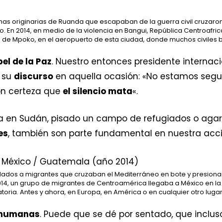
nas originarias de Ruanda que escapaban de la guerra civil cruzaron
 En 2014, en medio de la violencia en Bangui, República Centroafri
de Mpoko, en el aeropuerto de esta ciudad, donde muchos civiles 
el de la Paz
. Nuestro entonces presidente internaci
e su
discurso
en aquella ocasión: «No estamos segu
on certeza que
el silencio mata
«.
en Sudán, pisado un campo de refugiados o agarra
es
, también son parte fundamental en nuestra acc
idados a migrantes que cruzaban el Mediterráneo en bote y presion
014, un grupo de migrantes de Centroamérica llegaba a México en la 
atoria. Antes y ahora, en Europa, en América o en cualquier otro lugar
humanas
. Puede que se dé por sentado, que inclus