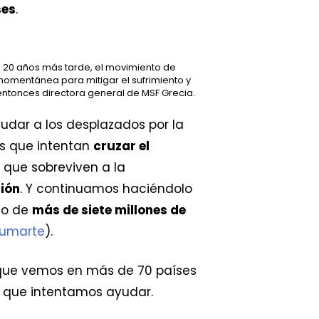
ses
.
la. 20 años más tarde, el movimiento de
 momentánea para mitigar el sufrimiento y
 entonces directora general de MSF Grecia.
udar a los desplazados por la
s que intentan
cruzar el
 que sobreviven a la
ión
. Y continuamos haciéndolo
co de
más de siete millones de
sumarte
).
o que vemos en más de 70 países
s que intentamos ayudar.