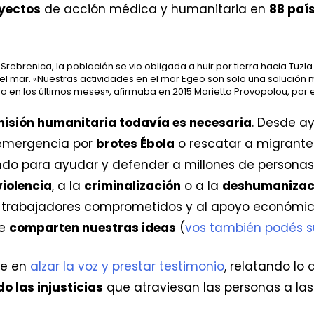
yectos
de acción médica y humanitaria en
88 paí
e Srebrenica, la población se vio obligada a huir por tierra hacia Tuz
del mar. «Nuestras actividades en el mar Egeo son solo una solución
do en los últimos meses», afirmaba en 2015 Marietta Provopolou, por
misión humanitaria todavía es necesaria
. Desde ay
 emergencia por
brotes Ébola
o rescatar a migrante
ndo para ayudar y defender a millones de personas
violencia
, a la
criminalización
o a la
deshumanizac
de trabajadores comprometidos y al apoyo económi
ue
comparten nuestras ideas
(
vos también podés 
te en
alzar la voz y prestar testimonio
, relatando l
o las injusticias
que atraviesan las personas a la