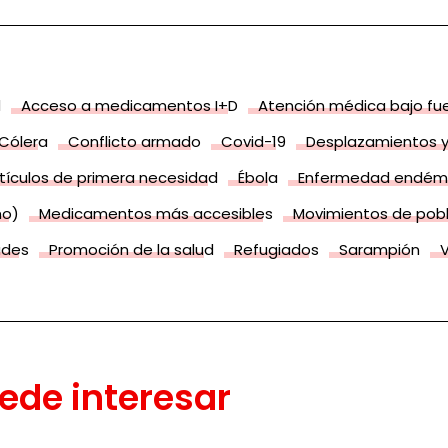
d
Acceso a medicamentos I+D
Atención médica bajo fu
Cólera
Conflicto armado
Covid-19
Desplazamientos y
rtículos de primera necesidad
Ébola
Enfermedad endém
mo)
Medicamentos más accesibles
Movimientos de pob
ades
Promoción de la salud
Refugiados
Sarampión
ede interesar