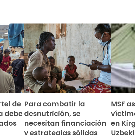
rtel de
Para combatir la
MSF as
za debe
desnutrición, se
víctim
iados
necesitan financiación
en Kirg
y estrategias sólidas
Uzbeki