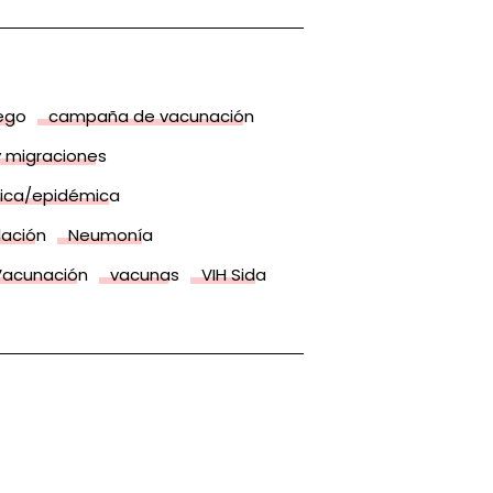
ego
campaña de vacunación
 migraciones
ica/epidémica
lación
Neumonía
Vacunación
vacunas
VIH Sida