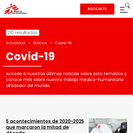
ASOCIATE
210 resultados
Actualidad
>
Noticias
>
Covid-19
Covid-19
Accede a nuestras últimas noticias sobre esta temática y
conoce más sobre nuestro trabajo médico-humanitario
alrededor del mundo.
5 acontecimientos de 2020-2025
que marcaron la mitad de