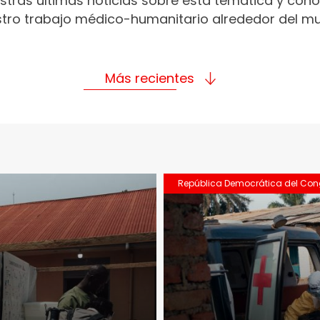
stras últimas noticias sobre esta temática y con
tro trabajo médico-humanitario alrededor del m
Más recientes
República Democrática del Co