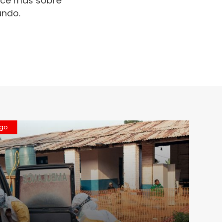
oce más sobre
undo.
ngo