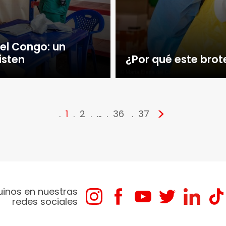
el Congo: un
isten
¿Por qué este brot
>
1
2
…
36
37
uinos en nuestras
redes sociales