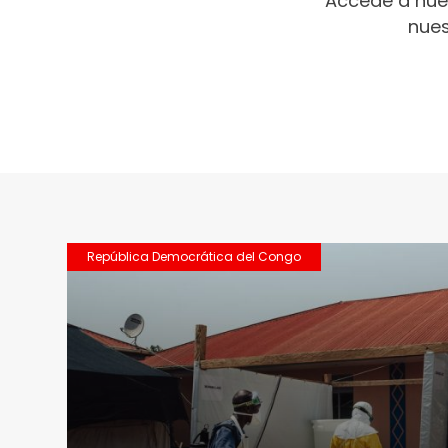
Accede a nue
nues
República Democrática del Congo