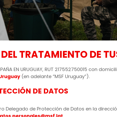
 DEL TRATAMIENTO DE T
PAÑA EN URUGUAY, RUT 217552750015 con domicil
 Uruguay
(en adelante “MSF Uruguay”).
TECCIÓN DE DATOS
o Delegado de Protección de Datos en la direcció
atos.personales@msf.lat