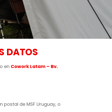
US DATOS
io en
Cowork Latam –
Bv.
n postal de MSF Uruguay, o