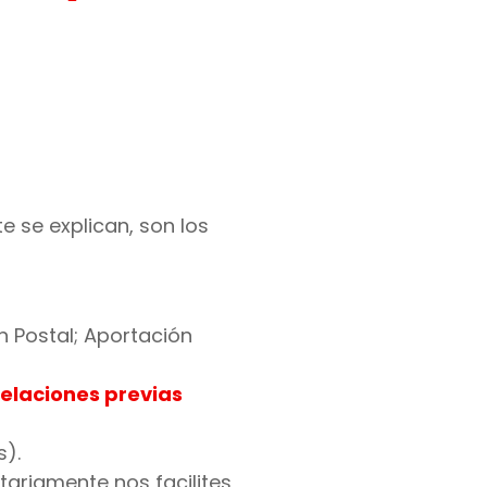
e se explican, son los
n Postal; Aportación
relaciones previas
s).
ariamente nos facilites