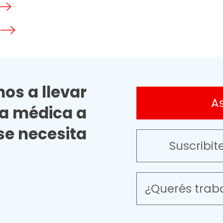
os a llevar
A
ia médica a
e necesita
Suscribit
¿Querés trab