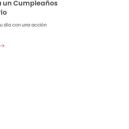
á un Cumpleaños
rio
tu día con una acción