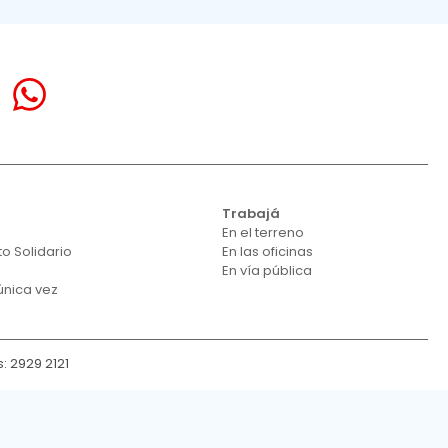
á
Trabajá
En el terreno
o Solidario
En las oficinas
En vía pública
única vez
: 2929 2121