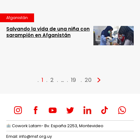
Afganistán
Salvando la vida de una niña con
sarampión en Afganistán
>
1
2
…
19
20
Cowork Latam- Bv. España 2253, Montevideo
Email:
info@msf.org.uy