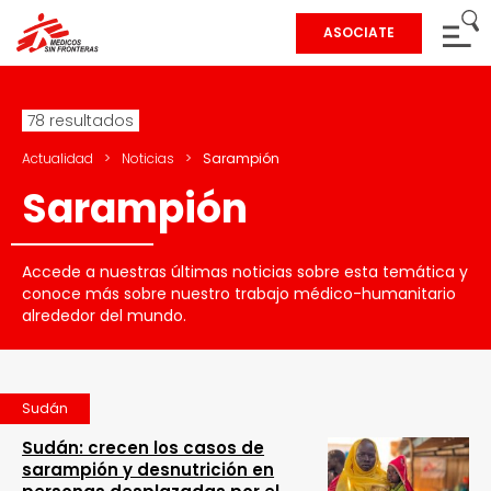
ASOCIATE
78 resultados
Actualidad
>
Noticias
>
Sarampión
Sarampión
Accede a nuestras últimas noticias sobre esta temática y
conoce más sobre nuestro trabajo médico-humanitario
alrededor del mundo.
Sudán
Sudán: crecen los casos de
sarampión y desnutrición en