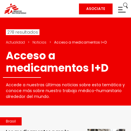
ASOCIATE
278 resultados
Actualidad
>
Noticias
>
Acceso a medicamentos I+D
Acceso a
medicamentos I+D
Accede a nuestras últimas noticias sobre esta temática y
conoce más sobre nuestro trabajo médico-humanitario
alrededor del mundo.
Brasil