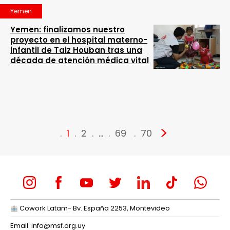
Yemen
Yemen: finalizamos nuestro
proyecto en el hospital materno-
infantil de Taiz Houban tras una
década de atención médica vital
>
1
2
…
69
70
Cowork Latam- Bv. España 2253, Montevideo
Email:
info@msf.org.uy