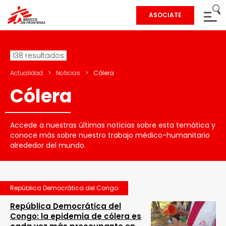
ASOCIATE
138 resultados
Actualidad
>
Noticias
>
Cólera
Cólera
Accede a nuestras últimas noticias sobre esta temática y
conoce más sobre nuestro trabajo médico-humanitario
alrededor del mundo.
República Democrática del Congo
República Democrática del
Congo: la epidemia de cólera es