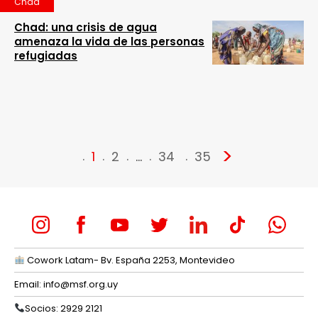
Chad
Chad: una crisis de agua
amenaza la vida de las personas
refugiadas
>
1
2
…
34
35
Cowork Latam- Bv. España 2253, Montevideo
Email:
info@msf.org.uy
Socios: 2929 2121