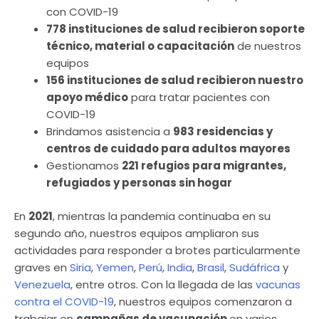
con COVID-19
778 instituciones de salud recibieron soporte
técnico, material o capacitación
de nuestros
equipos
156 instituciones de salud recibieron nuestro
apoyo médico
para tratar pacientes con
COVID-19
Brindamos asistencia a
983 residencias y
centros de cuidado para adultos mayores
Gestionamos
221 refugios para migrantes,
refugiados y personas sin hogar
En
2021
, mientras la pandemia continuaba en su
segundo año, nuestros equipos ampliaron sus
actividades para responder a brotes particularmente
graves en
Siria
,
Yemen
,
Perú
,
India
,
Brasil
,
Sudáfrica
y
Venezuela
, entre otros. Con la llegada de las
vacunas
contra el COVID-19
, nuestros equipos comenzaron a
trabajar en
campañas de vacunación
en varios