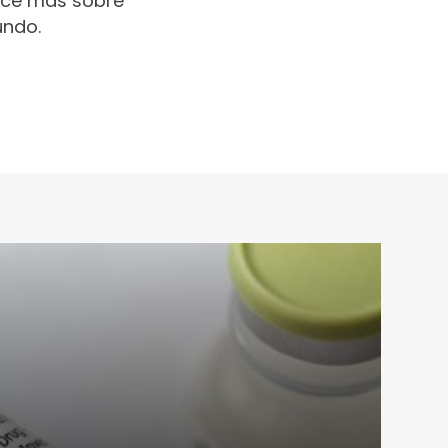
oce más sobre
undo.