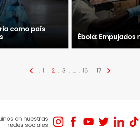
eria como país
os
Ébola: Empujados m
<
>
1
2
3
…
16
17
uinos en nuestras
redes sociales