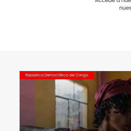
Accede a nue
nues
República Democrática del Congo