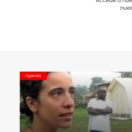
Accede a nue
nues
Uganda