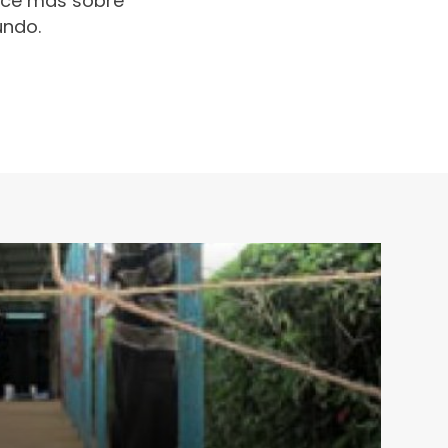
oce más sobre
undo.