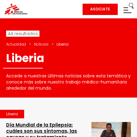
ASOCIATE
44 resultados
Actualidad
>
Noticias
>
Liberia
Liberia
Accede a nuestras últimas noticias sobre esta temática y
conoce más sobre nuestro trabajo médico-humanitario
alrededor del mundo.
Liberia
Día Mundial de la Epilepsia:
cuáles son sus síntomas, las