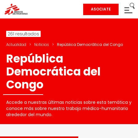
ASOCIATE
261 resultados
Actualidad
>
Noticias
>
República Democrática del Congo
República
Democrática del
Congo
Accede a nuestras últimas noticias sobre esta temática y
conoce más sobre nuestro trabajo médico-humanitario
alrededor del mundo.