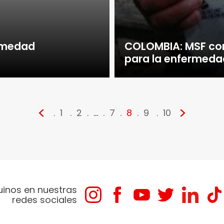
ermedad
COLOMBIA: MSF com
para la enfermed
<
>
1
2
…
7
8
9
10
uinos en nuestras
redes sociales