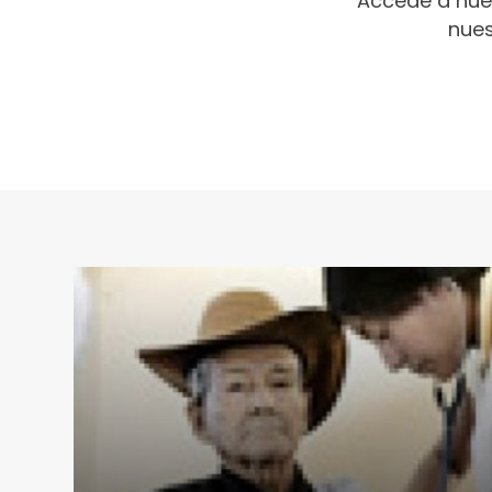
Accede a nue
nues