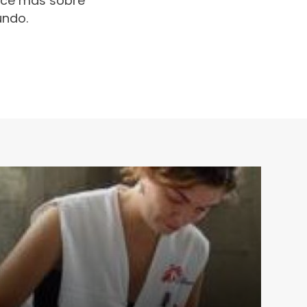
oce más sobre
undo.