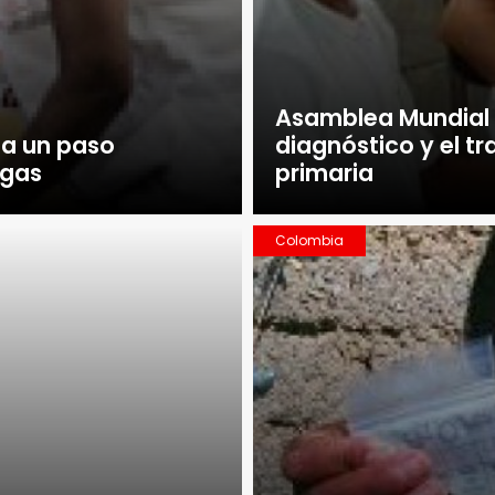
Asamblea Mundial d
da un paso
diagnóstico y el t
agas
primaria
Colombia