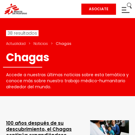
ASOCIATE
38 resultados
Actualidad
>
Noticias
>
Chagas
Chagas
Accede a nuestras últimas noticias sobre esta temática y
conoce más sobre nuestro trabajo médico-humanitario
alrededor del mundo.
100 años después de su
descubrimiento, el Chagas