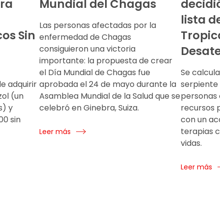
ra
Mundial del Chagas
decidió
lista 
Las personas afectadas por la
os Sin
Tropic
enfermedad de Chagas
consiguieron una victoria
Desat
importante: la propuesta de crear
el Día Mundial de Chagas fue
Se calcul
e adquirir
aprobada el 24 de mayo durante la
serpiente
ol (un
Asamblea Mundial de la Salud que se
personas 
s) y
celebró en Ginebra, Suiza.
recursos p
00 sin
con un ac
terapias 
Leer más
vidas.
Leer más