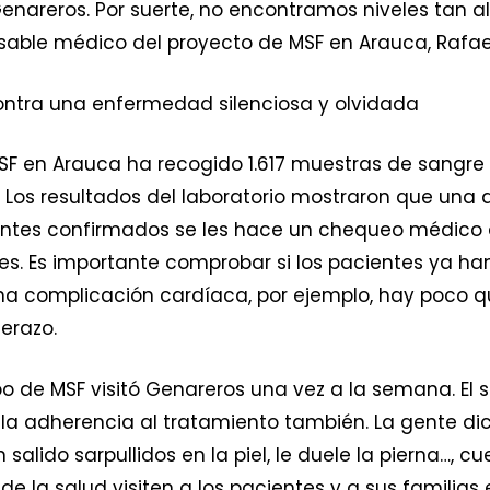
 Genareros. Por suerte, no encontramos niveles tan
sable médico del proyecto de MSF en Arauca, Rafae
ontra una enfermedad silenciosa y olvidada
SF en Arauca ha recogido 1.617 muestras de sangr
. Los resultados del laboratorio mostraron que una
cientes confirmados se les hace un chequeo médico
s. Es importante comprobar si los pacientes ya ha
 una complicación cardíaca, por ejemplo, hay poco
Herazo.
po de MSF visitó Genareros una vez a la semana. El s
 adherencia al tratamiento también. La gente dice, 
ido sarpullidos en la piel, le duele la pierna…, cue
e la salud visiten a los pacientes y a sus familias