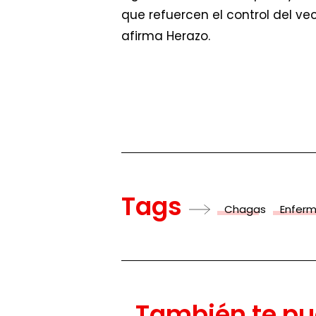
que refuercen el control del ve
afirma Herazo.
Tags
Chagas
Enferm
También te pu