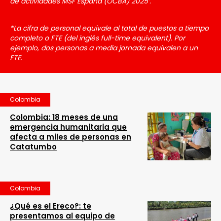
de actividades MSF España (OCBA) 2025’.
*La cifra de personal equivale al total de puestos a tiempo
completo o FTE (del inglés full-time equivalent). Por
ejemplo, dos personas a media jornada equivalen a un
FTE.
Colombia
Colombia: 18 meses de una
emergencia humanitaria que
afecta a miles de personas en
Catatumbo
Colombia
¿Qué es el Ereco?: te
presentamos al equipo de