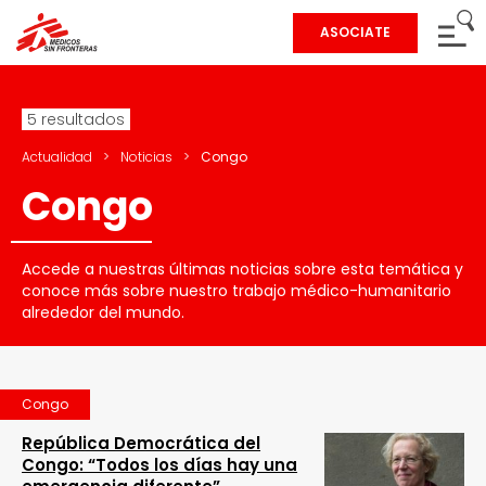
ASOCIATE
5 resultados
Actualidad
>
Noticias
>
Congo
Congo
Accede a nuestras últimas noticias sobre esta temática y
conoce más sobre nuestro trabajo médico-humanitario
alrededor del mundo.
Congo
República Democrática del
Congo: “Todos los días hay una