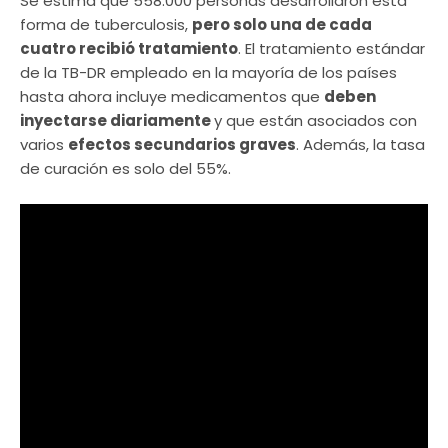
Se estima que 558.000 personas desarrollaron esta
forma de tuberculosis,
pero solo una de cada
cuatro recibió tratamiento
. El tratamiento estándar
de la TB-DR empleado en la mayoría de los países
hasta ahora incluye medicamentos que
deben
inyectarse diariamente
y que están asociados con
varios
efectos secundarios graves
. Además, la tasa
de curación es solo del 55%.