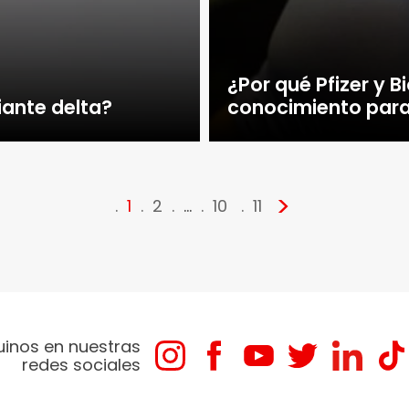
¿Por qué Pfizer y 
iante delta?
conocimiento para
>
1
2
…
10
11
uinos en nuestras
redes sociales