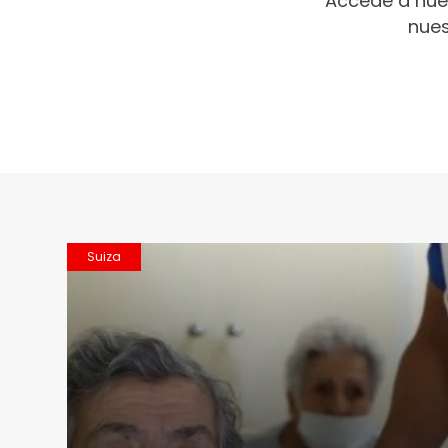
Accede a nue
nues
Suiza