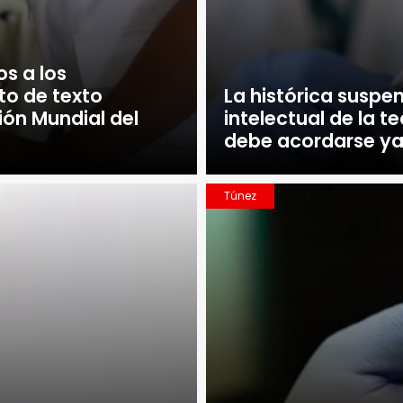
s a los
to de texto
La histórica suspe
ión Mundial del
intelectual de la 
debe acordarse y
Túnez