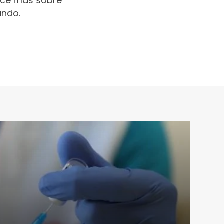
oce más sobre
undo.