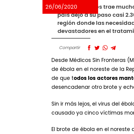
26/06/2020
Esta noticia nos trae mucha
país dejó a su paso casi 2.
región donde las necesida
devastadores en el tratam
Compartir
Desde Médicos Sin Fronteras (MS
de ébola en el noreste de la R
de que t
odos los actores mante
desencadenar otro brote y echar p
Sin ir más lejos, el virus del éb
causado ya cinco víctimas mort
El brote de ébola en el noreste