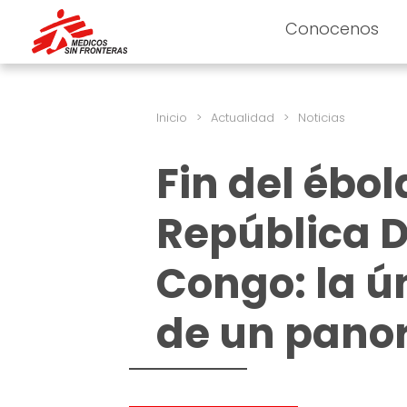
Conocenos
Inicio
>
Actualidad
>
Noticias
Fin del ébol
República 
Congo: la ú
de un pano