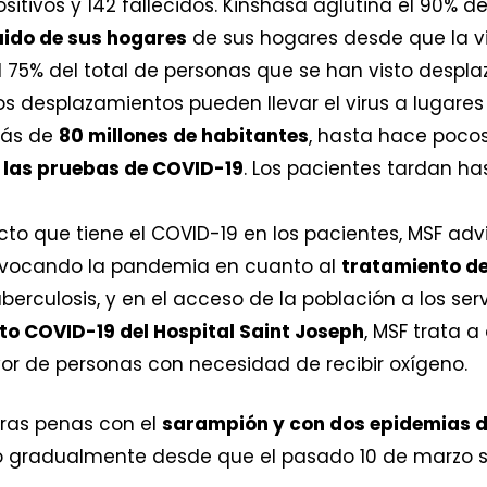
ositivos y 142 fallecidos. Kinshasa aglutina el 90% de 
ido de sus hogares
de sus hogares desde que la vio
el 75% del total de personas que se han visto desp
os desplazamientos pueden llevar el virus a lugare
más de
80 millones de habitantes
, hasta hace pocos
r las pruebas de COVID-19
. Los pacientes tardan ha
o que tiene el COVID-19 en los pacientes, MSF advi
ovocando la pandemia en cuanto al
tratamiento d
uberculosis, y en el acceso de la población a los ser
to COVID-19 del Hospital Saint Joseph
, MSF trata 
 de personas con necesidad de recibir oxígeno.
uras penas con el
sarampión y con dos epidemias d
o gradualmente desde que el pasado 10 de marzo se