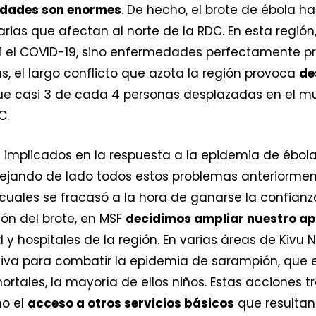
idades son enormes
. De hecho, el brote de ébola h
s que afectan al norte de la RDC. En esta región, 
ni el COVID-19, sino enfermedades perfectamente pr
s, el largo conflicto que azota la región provoca
de
que casi 3 de cada 4 personas desplazadas en el mu
C.
 implicados en la respuesta a la epidemia de ébol
dejando de lado todos estos problemas anteriorme
s cuales se fracasó a la hora de ganarse la confian
ón del brote, en MSF
decidimos ampliar nuestro a
 y hospitales de la región. En varias áreas de Kivu N
a para combatir la epidemia de sarampión, que 
rtales, la mayoría de ellos niños. Estas acciones t
mo el
acceso a otros servicios básicos
que resultan