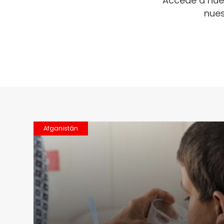
Accede a nue
nues
Afganistán