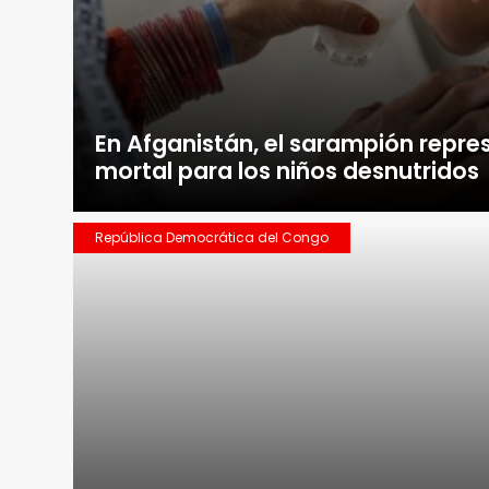
En Afganistán, el sarampión repre
mortal para los niños desnutridos
República Democrática del Congo