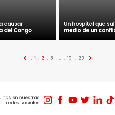
 a causar
Un hospital que sal
a del Congo
medio de un confli
<
>
1
2
3
…
19
20
uinos en nuestras
redes sociales