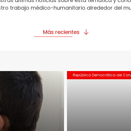
stras últimas noticias sobre esta temática y con
tro trabajo médico-humanitario alrededor del m
Más recientes
República Democrática del Co