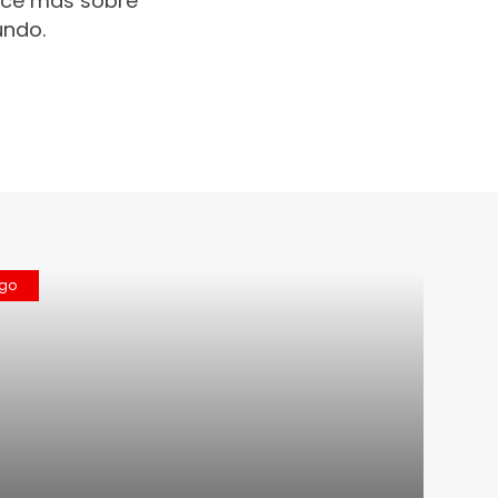
oce más sobre
undo.
ngo