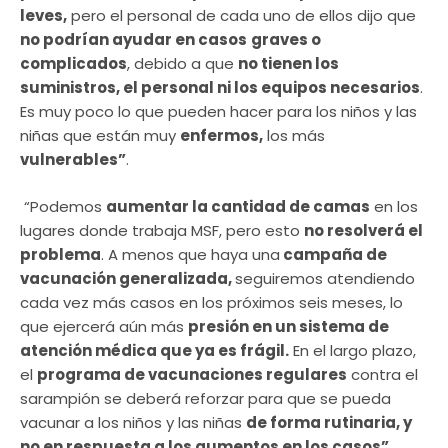
leves,
pero el personal de cada uno de ellos dijo que
no podrían ayudar en casos
graves o
complicados
, debido a que
no tienen los
suministros, el personal ni los equipos necesarios
.
Es muy poco lo que pueden hacer para los niños y las
niñas que están muy
enfermos,
los más
vulnerables”
.
“Podemos
aumentar la cantidad de camas
en los
lugares donde trabaja MSF, pero esto
no resolverá el
problema
. A menos que haya una
campaña de
vacunación generalizada,
seguiremos atendiendo
cada vez más casos en los próximos seis meses, lo
que ejercerá aún más
presión en un sistema de
atención médica que ya es frágil.
En el largo plazo,
el
programa de vacunaciones regulares
contra el
sarampión se deberá reforzar para que se pueda
vacunar a los niños y las niñas
de forma rutinaria, y
no en respuesta a los aumentos en los casos”.