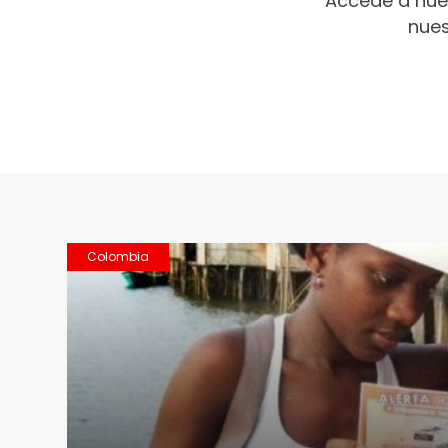
Accede a nue
nues
Colombia