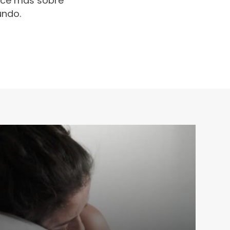
oce más sobre
undo.