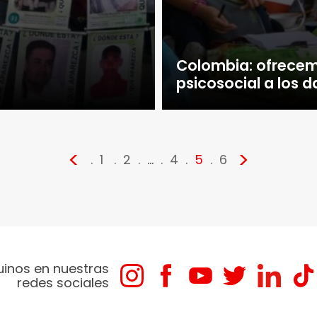
Colombia: ofrecem
psicosocial a los 
<
>
1
2
…
4
5
6
uinos en nuestras
redes sociales