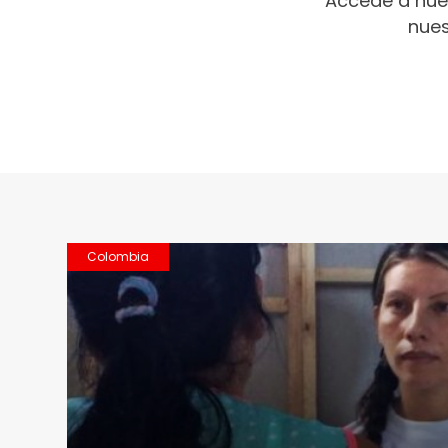
Accede a nue
nues
Colombia