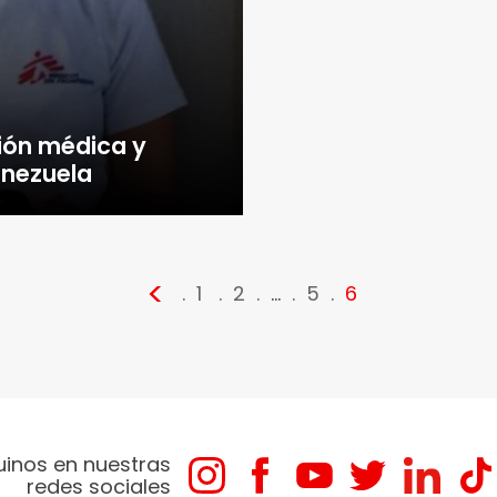
ión médica y
enezuela
<
1
2
…
5
6
uinos en nuestras
redes sociales