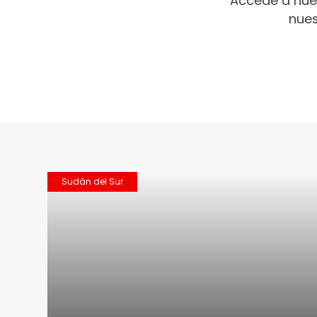
Accede a nue
nues
Sudán del Sur