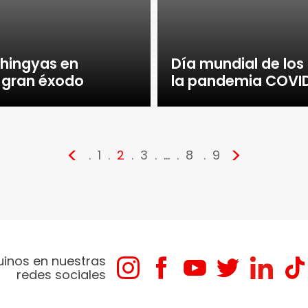
ohingyas en
Día mundial de los
 gran éxodo
la pandemia COVI
<
>
1
2
3
…
8
9
uinos en nuestras
redes sociales