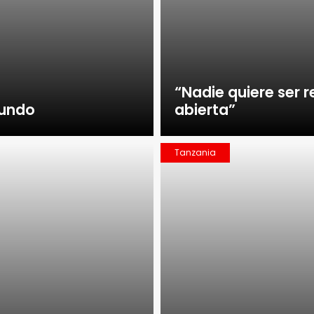
“Nadie quiere ser r
mundo
abierta”
Tanzania