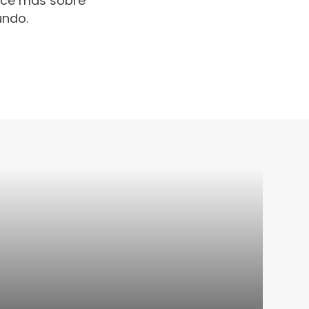
oce más sobre
undo.