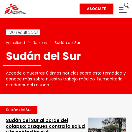
ASOCIATE
220 resultados
Actualidad
>
Noticias
>
Sudán del Sur
Sudán del Sur
Accede a nuestras últimas noticias sobre esta temática y
conoce más sobre nuestro trabajo médico-humanitario
alrededor del mundo.
Sudán del Sur
Sudán del Sur al borde del
colapso: ataques contra la salud