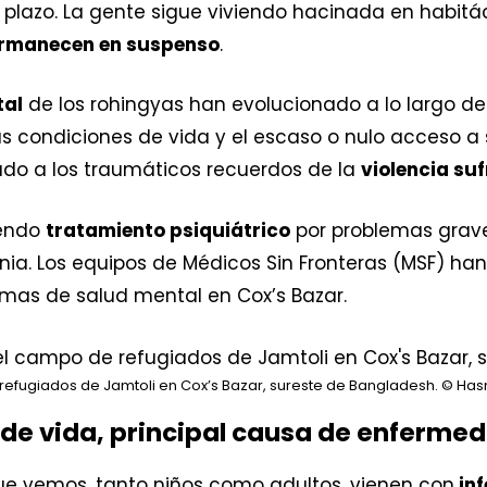
plazo. La gente sigue viviendo hacinada en habit
ermanecen en suspenso
.
tal
de los rohingyas han evolucionado a lo largo de 
as condiciones de vida y el escaso o nulo acceso a 
do a los traumáticos recuerdos de la
violencia su
iendo
tratamiento psiquiátrico
por problemas grave
renia. Los equipos de Médicos Sin Fronteras (MSF) h
mas de salud mental en Cox’s Bazar.
 refugiados de Jamtoli en Cox’s Bazar, sureste de Bangladesh.
© Has
 de vida, principal causa de enferme
ue vemos, tanto niños como adultos, vienen con
inf