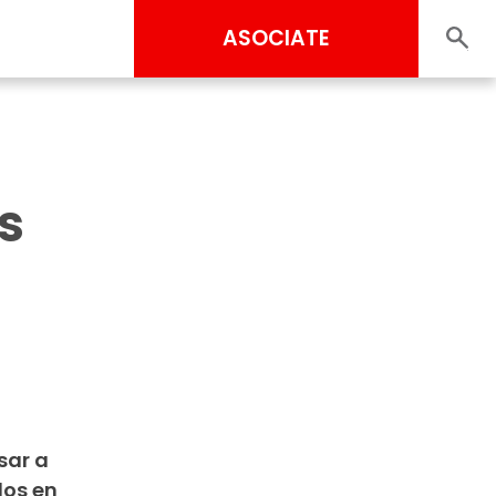
ASOCIATE
s
sar a
dos en