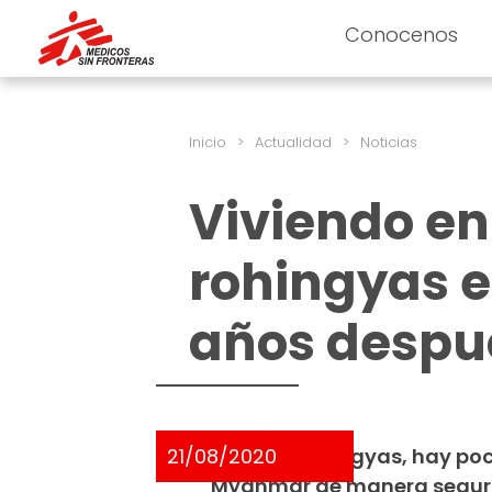
Conocenos
Inicio
>
Actualidad
>
Noticias
Viviendo en
rohingyas e
años despu
21/08/2020
Para los rohingyas, hay po
Myanmar de manera segura 