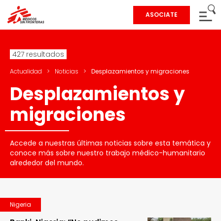
ASOCIATE
427 resultados
Actualidad
>
Noticias
>
Desplazamientos y migraciones
Desplazamientos y
migraciones
Accede a nuestras últimas noticias sobre esta temática y
conoce más sobre nuestro trabajo médico-humanitario
alrededor del mundo.
Nigeria