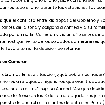
a 20 sacos de grano al año”, dice con una sonrisa.
ábamos todo el año, durante las estaciones lluviosas
 que el conflicto entre las tropas del Gobierno y B
bitantes de la zona y obligara a Ahmed y a su famili
ada por un río. En Camerún vivió un año antes de de
ante hostigamiento de los soldados cameruneses q
le llevó a tomar la decisión de retornar.
as en Camerún
 fuéramos. En esa situación, ¿qué debíamos hacer?
miones a refugiados nigerianos que eran trasladad
ucediera lo mismo”, explica Ahmed. “Así que deci
onocido. A eso de las 3 de la madrugada nos juntam
esto de control militar antes de entrar en Pulka (