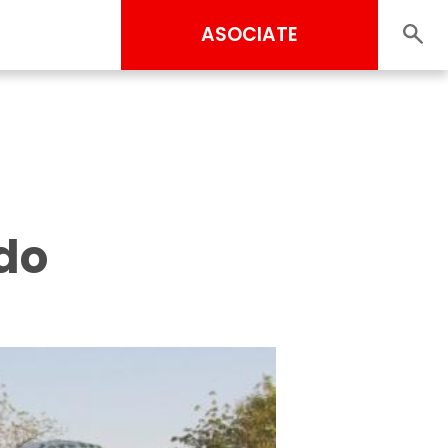
ASOCIATE
odo