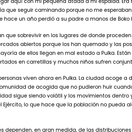
legar aquí con mi pequeña atada a mi espalda. Era 
ía que seguir caminando porque no me esperaban 
ue hace un año perdió a su padre a manos de Boko
n que sobrevivir en los lugares de donde proceden 
mercados abiertos porque los han quemado y las pos
ayoría de ellos llegan en mal estado a Pulka. Están
tados en carretillas y muchos niños sufren conjuntiv
ersonas viven ahora en Pulka. La ciudad acoge a d
comunidad de acogida que no pudieron huir cuand
ridad sigue siendo volátil y los movimientos dentro 
Ejército, lo que hace que la población no pueda al
tes dependen, en gran medida, de las distribucione