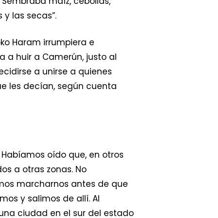
 “Sembraba maíz, cebollas,
 y las secas”.
oko Haram irrumpiera e
a a huir a Camerún, justo al
cidirse a unirse a quienes
ue les decían, según cuenta
 Habíamos oído que, en otros
os a otras zonas. No
dimos marcharnos antes de que
os y salimos de allí. Al
una ciudad en el sur del estado