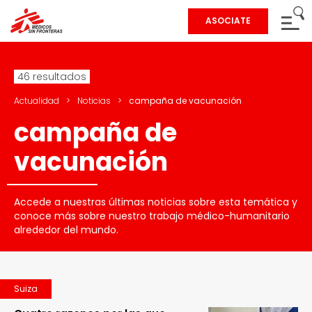
ASOCIATE
46 resultados
Actualidad
>
Noticias
>
campaña de vacunación
campaña de
vacunación
Accede a nuestras últimas noticias sobre esta temática y
conoce más sobre nuestro trabajo médico-humanitario
alrededor del mundo.
Suiza