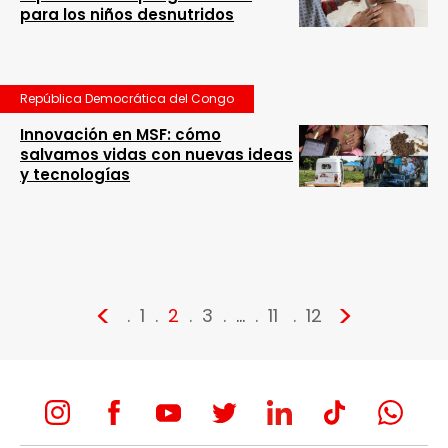
para los niños desnutridos
República Democrática del Congo
Innovación en MSF: cómo
salvamos vidas con nuevas ideas
y tecnologías
<
>
1
2
3
…
11
12