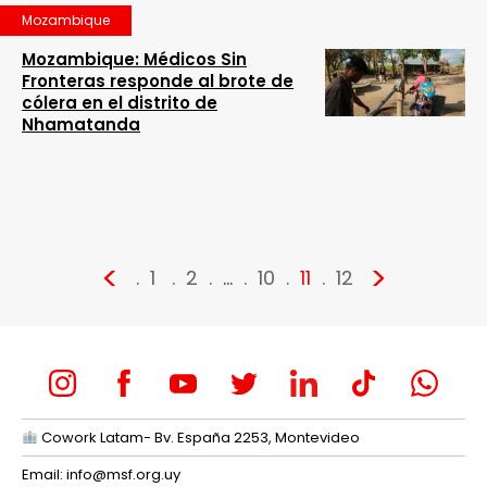
Mozambique
Mozambique: Médicos Sin
Fronteras responde al brote de
cólera en el distrito de
Nhamatanda
<
>
1
2
…
10
11
12
Cowork Latam- Bv. España 2253, Montevideo
Email:
info@msf.org.uy