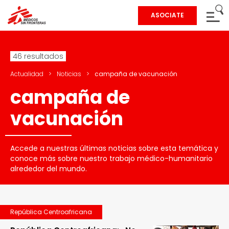
ASOCIATE
46 resultados
Actualidad
>
Noticias
>
campaña de vacunación
campaña de
vacunación
Accede a nuestras últimas noticias sobre esta temática y
conoce más sobre nuestro trabajo médico-humanitario
alrededor del mundo.
República Centroafricana