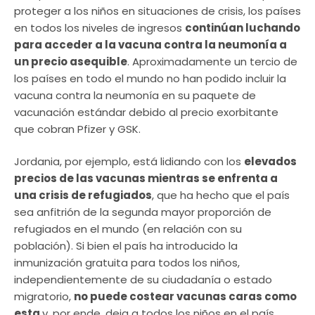
proteger a los niños en situaciones de crisis, los países
en todos los niveles de ingresos
continúan luchando
para acceder a la vacuna contra la neumonía a
un precio asequible
. Aproximadamente un tercio de
los países en todo el mundo no han podido incluir la
vacuna contra la neumonía en su paquete de
vacunación estándar debido al precio exorbitante
que cobran Pfizer y GSK.
Jordania, por ejemplo, está lidiando con los
elevados
precios de las vacunas mientras se enfrenta a
una crisis de refugiados
, que ha hecho que el país
sea anfitrión de la segunda mayor proporción de
refugiados en el mundo (en relación con su
población). Si bien el país ha introducido la
inmunización gratuita para todos los niños,
independientemente de su ciudadanía o estado
migratorio,
no puede costear vacunas caras como
esta
y, por ende, deja a todos los niños en el país