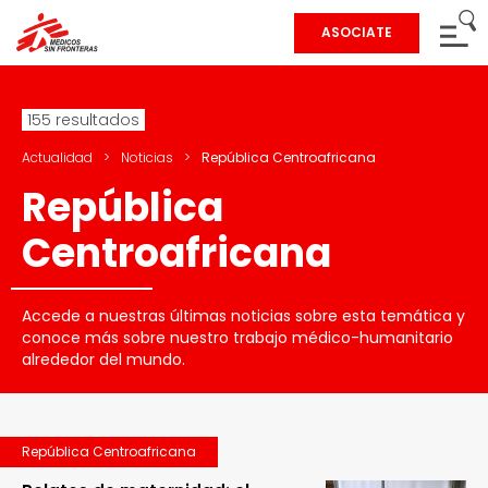
ASOCIATE
155 resultados
Actualidad
>
Noticias
>
República Centroafricana
República
Centroafricana
Accede a nuestras últimas noticias sobre esta temática y
conoce más sobre nuestro trabajo médico-humanitario
alrededor del mundo.
República Centroafricana