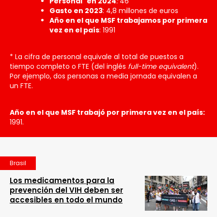
Personal
en 2024
:
46
Gasto en 2023
: 4,8 millones de euros
Año en el que MSF trabajamos por primera
vez en el país
: 1991
* La cifra de personal equivale al total de puestos a
tiempo completo o FTE (del inglés
full-time equivalent
).
Por ejemplo, dos personas a media jornada equivalen a
un FTE.
Año en el que MSF trabajó por primera vez en el país:
1991.
Brasil
Los medicamentos para la
prevención del VIH deben ser
accesibles en todo el mundo