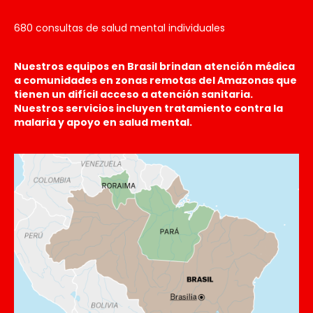
680 consultas de salud mental individuales
Nuestros equipos en Brasil brindan atención médica
a comunidades en zonas remotas del Amazonas que
tienen un difícil acceso a atención sanitaria.
Nuestros servicios incluyen tratamiento contra la
malaria y apoyo en salud mental.