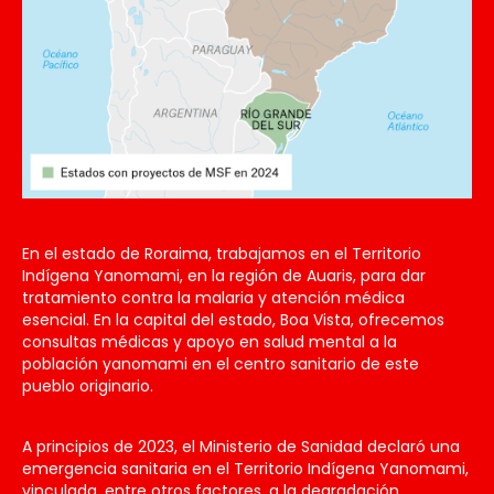
En el estado de Roraima, trabajamos en el Territorio
Indígena Yanomami, en la región de Auaris, para dar
tratamiento contra la malaria y atención médica
esencial. En la capital del estado, Boa Vista, ofrecemos
consultas médicas y apoyo en salud mental a la
población yanomami en el centro sanitario de este
pueblo originario.
A principios de 2023, el Ministerio de Sanidad declaró una
emergencia sanitaria en el Territorio Indígena Yanomami,
vinculada, entre otros factores, a la degradación