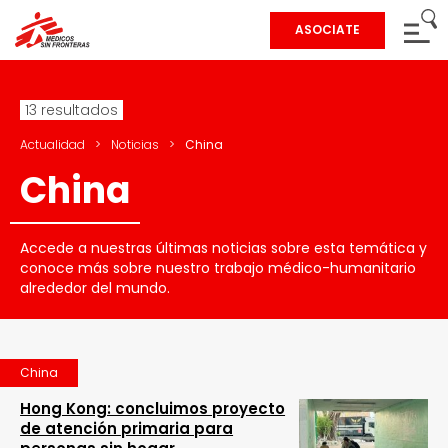
ASOCIATE
13 resultados
Actualidad
>
Noticias
>
China
China
Accede a nuestras últimas noticias sobre esta temática y
conoce más sobre nuestro trabajo médico-humanitario
alrededor del mundo.
China
Hong Kong: concluimos proyecto
de atención primaria para