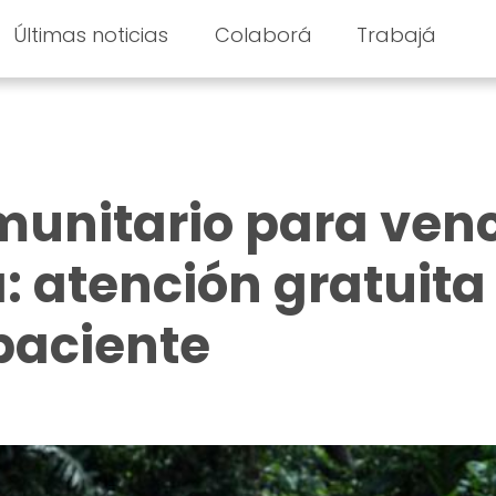
Últimas noticias
Colaborá
Trabajá
munitario para ven
a: atención gratuita
paciente