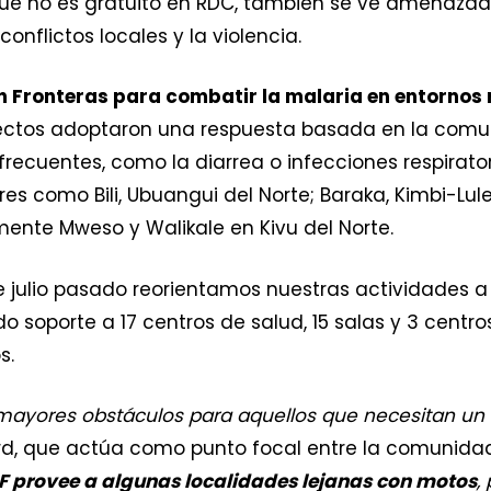
que no es gratuito en RDC, también se ve amenazado
nflictos locales y la violencia.
 Fronteras para combatir la malaria en entornos
ectos adoptaron una respuesta basada en la comun
ecuentes, como la diarrea o infecciones respirator
es como Bili, Ubuangui del Norte; Baraka, Kimbi-Lule
lmente Mweso y Walikale en Kivu del Norte.
de julio pasado reorientamos nuestras actividades 
do soporte a 17 centros de salud, 15 salas y 3 cent
s.
s mayores obstáculos
para aquellos que necesitan un
d, que actúa como punto focal entre la comunidad
 provee a algunas localidades lejanas con motos
,