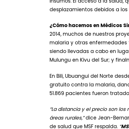
insumos. El acceso a la salud, 
desplazamientos debidos a los co
¿Cómo hacemos en Médicos Sin
2014, muchos de nuestros proy
malaria y otras enfermedades fr
siendo llevadas a cabo en lugar
Mulungu en Kivu del Sur; y fina
En Bili, Ubuangui del Norte des
gratuito contra la malaria, dan
51.869 pacientes fueron tratado
“La distancia y el precio son lo
áreas rurales,”
dice Jean-Bernar
de salud que MSF respalda.
“
MSF