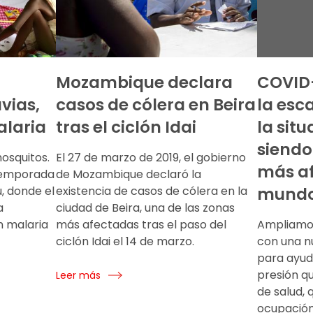
Mozambique declara
COVID-
vias,
casos de cólera en Beira
la esc
laria
tras el ciclón Idai
la sit
siendo 
mosquitos.
El 27 de marzo de 2019, el gobierno
más af
temporada
de Mozambique declaró la
u, donde el
existencia de casos de cólera en la
mund
a
ciudad de Beira, una de las zonas
n malaria
más afectadas tras el paso del
Ampliamos
ciclón Idai el 14 de marzo.
con una n
para ayuda
presión q
Leer más
de salud, 
ocupación