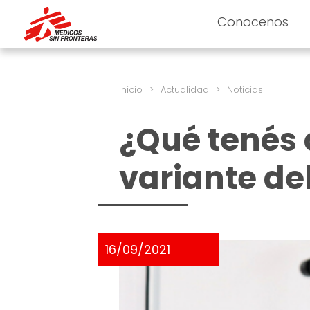
Conocenos
Inicio
>
Actualidad
>
Noticias
¿Qué tenés 
variante de
16/09/2021