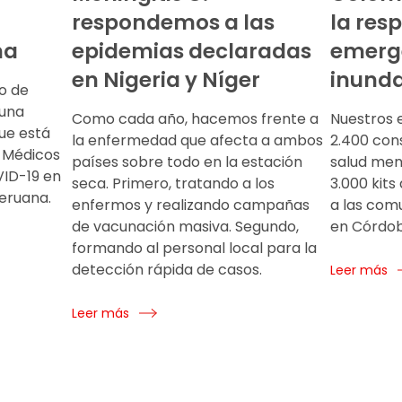
respondemos a las
la res
na
epidemias declaradas
emerge
en Nigeria y Níger
inund
o de
 una
Como cada año, hacemos frente a
Nuestros 
ue está
la enfermedad que afecta a ambos
2.400 con
 Médicos
países sobre todo en la estación
salud men
VID-19 en
seca. Primero, tratando a los
3.000 kits
Peruana.
enfermos y realizando campañas
a las com
de vacunación masiva. Segundo,
en Córdob
formando al personal local para la
detección rápida de casos.
Leer más
Leer más