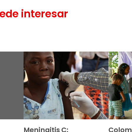
ede interesar
Meningitis C:
Colomb