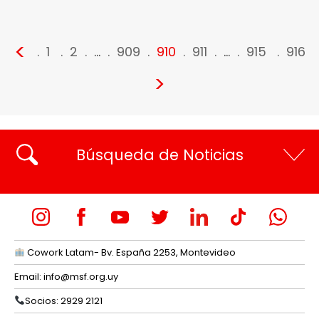
<
1
2
…
909
910
911
…
915
916
>
Búsqueda de Noticias
Cowork Latam- Bv. España 2253, Montevideo
Email:
info@msf.org.uy
Socios: 2929 2121