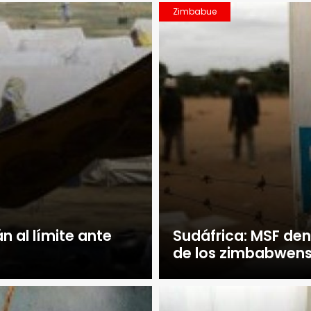
Zimbabue
án al límite ante
Sudáfrica: MSF den
de los zimbabwen