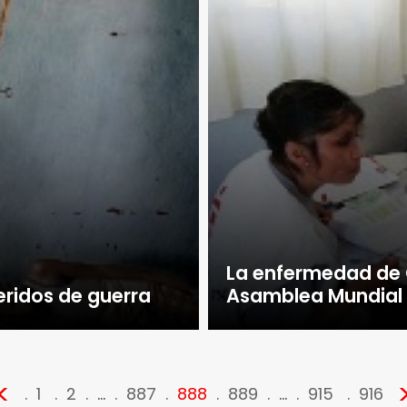
La enfermedad de 
eridos de guerra
Asamblea Mundial 
<
1
2
…
887
888
889
…
915
916