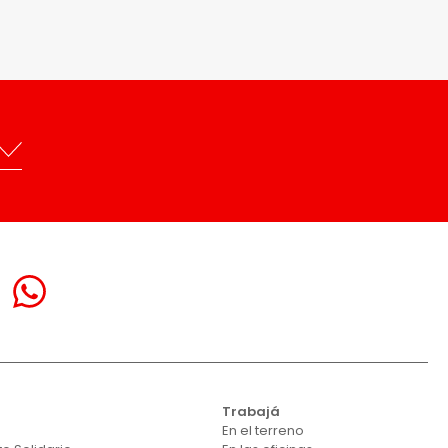
á
Trabajá
En el terreno