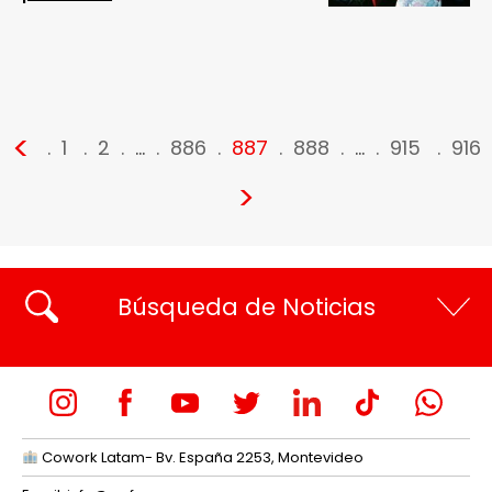
<
1
2
…
886
887
888
…
915
916
>
Búsqueda de Noticias
Cowork Latam- Bv. España 2253, Montevideo