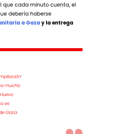
el que cada minuto cuenta, el
que debería haberse
nitaria a Gaza
y la entrega
mpliación
ica mucho
 nuevo
a es
de Gaza.