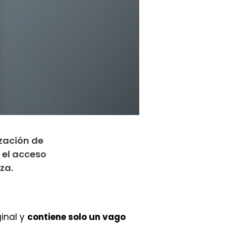
zación de
 el acceso
za.
ginal y
contiene solo un vago