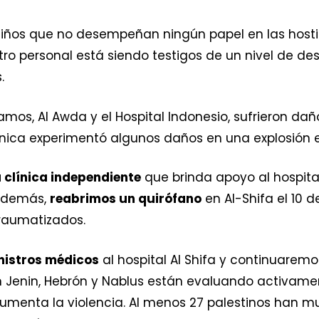
 niños que no desempeñan ningún papel en las host
ro personal está siendo testigos de un nivel de d
.
mos, Al Awda y el Hospital Indonesio, sufrieron dañ
ínica experimentó algunos daños en una explosión el
clínica independiente
que brinda apoyo al hospital
 Además,
reabrimos un quirófano
en Al-Shifa el 10 d
raumatizados.
istros médicos
al hospital Al Shifa y continuarem
en Jenin, Hebrón y Nablus están evaluando activam
umenta la violencia. Al menos 27 palestinos han m