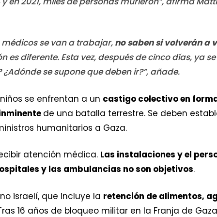
y en 2021, miles de personas murieron”, afirma Matth
 médicos se van a trabajar,
no saben si volverán a v
ón es diferente. Esta vez, después de cinco días, ya s
 ¿Adónde se supone que deben ir?”, añade.
 niños se enfrentan a un
castigo colectivo en forma
inminente
de una batalla terrestre. Se deben estab
ministros humanitarios a Gaza.
ecibir atención médica.
Las instalaciones y el per
ospitales y las ambulancias no son objetivos
.
no israelí, que incluye la
retención de alimentos, a
 Tras 16 años de bloqueo militar en la Franja de Gaz