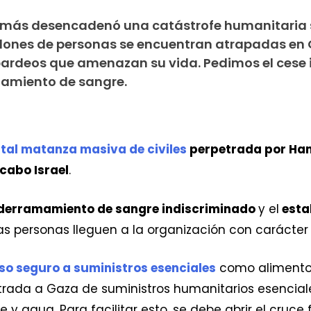
y Hamás desencadenó una catástrofe humanitaria 
llones de personas se encuentran atrapadas en
ardeos que amenazan su vida. Pedimos el cese
amiento de sangre.
tal matanza masiva de civiles
perpetrada por Ha
cabo Israel
.
 derramamiento de sangre indiscriminado
y el
esta
s personas lleguen a la organización con carácter
so seguro a suministros esenciales
como alimentos,
ntrada a Gaza de suministros humanitarios esencia
y agua. Para facilitar esto, se debe abrir el cruce 