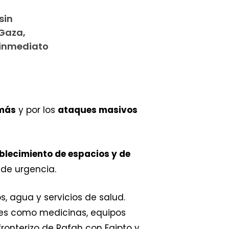
sin
 Gaza,
 inmediato
más
y por los
ataques masivos
blecimiento de espacios y de
 de urgencia.
 agua y servicios de salud.
les como medicinas, equipos
fronterizo de Rafah con Egipto y