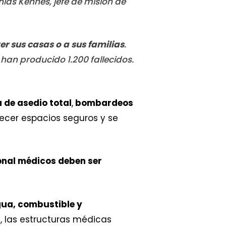
ias Kennes, jefe de misión de
er sus casas o a sus familias
.
e han producido 1.200 fallecidos.
 de asedio total
,
bombardeos
lecer espacios seguros y se
sonal médicos deben ser
gua, combustible y
a, las estructuras médicas