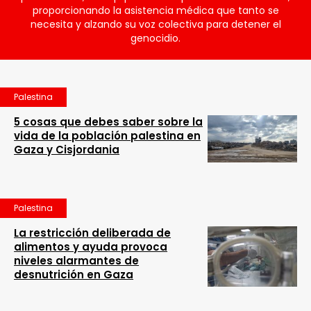
proporcionando la asistencia médica que tanto se
necesita y alzando su voz colectiva para detener el
genocidio.
Palestina
5 cosas que debes saber sobre la
vida de la población palestina en
Gaza y Cisjordania
Palestina
La restricción deliberada de
alimentos y ayuda provoca
niveles alarmantes de
desnutrición en Gaza