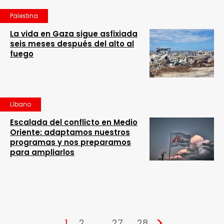
Palestina
La vida en Gaza sigue asfixiada
seis meses después del alto al
fuego
Líbano
Escalada del conflicto en Medio
Oriente: adaptamos nuestros
programas y nos preparamos
para ampliarlos
>
1
2
…
27
28