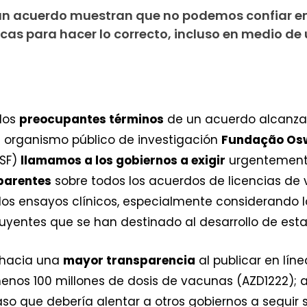
 un acuerdo muestran que no podemos confiar e
cas para hacer lo correcto, incluso en medio de
 los
preocupantes términos
de un acuerdo alcanza
l organismo público de investigación
Fundação Os
MSF)
llamamos a los gobiernos a exigir
urgentemente
parentes
sobre todos los acuerdos de licencias de 
los ensayos clínicos, especialmente considerando l
buyentes que se han destinado al desarrollo de est
 hacia una
mayor transparencia
al publicar en lín
enos 100 millones de dosis de vacunas (AZD1222); 
aso que debería alentar a otros gobiernos a segui