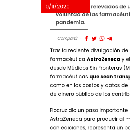
10/11/2020
Los términos relevados de
voluntad de las farmacéuti
pandemia.
Compartir
Tras la reciente divulgación de
farmacéutica
AstraZeneca
y e
desde Médicos Sin Fronteras (
farmacéuticas
que sean trans
como en los costos y datos de 
de dinero público de los contri
Fiocruz dio un paso importante
AstraZeneca para producir al m
con ediciones, representa un p