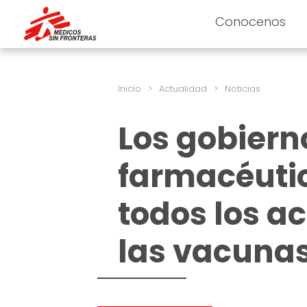
Conocenos
Inicio
>
Actualidad
>
Noticias
Los gobiern
farmacéuti
todos los a
las vacunas