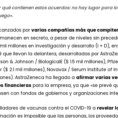
er qué contienen estos acuerdos: no hay lugar para l
uego».
lcanzados por
varias compañías más que compiten
manecen en secreto, a pesar de niveles sin precede
il millones en investigación y desarrollo (I + D), e
 que llevan la delantera, desarrolladas por AstraZ
on & Johnson / BiologicalE ($ 1.5 mil millones), Pfize
($ 2.1 mil millones), Novavax / Serum Institute of In
llones). AstraZeneca ha llegado a
afirmar varias vec
s financieras
para la empresa, ya que «se prevé q
sen con fondos de gobiernos y organizaciones inte
olladores de vacunas contra el COVID-19 a
revelar l
ormación es imposible que las personas, los proveedo