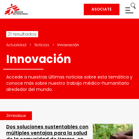
ASOCIATE
21 resultados
Actualidad
>
Noticias
>
Innovación
Innovación
Accede a nuestras últimas noticias sobre esta temática y
conoce más sobre nuestro trabajo médico-humanitario
alrededor del mundo.
Zimbabue
Dos soluciones sustentables con
múltiples ventajas para la salud