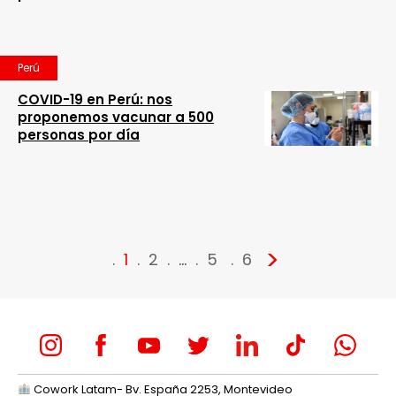
Perú
COVID-19 en Perú: nos
proponemos vacunar a 500
personas por día
>
1
2
…
5
6
Cowork Latam- Bv. España 2253, Montevideo