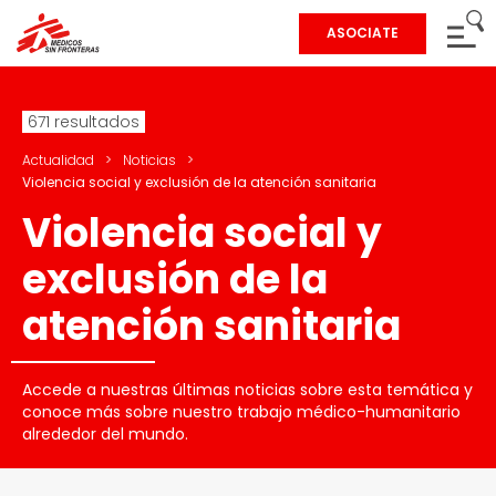
ASOCIATE
671 resultados
Actualidad
>
Noticias
>
Violencia social y exclusión de la atención sanitaria
Violencia social y
exclusión de la
atención sanitaria
Accede a nuestras últimas noticias sobre esta temática y
conoce más sobre nuestro trabajo médico-humanitario
alrededor del mundo.