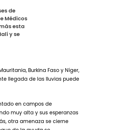
ses de
de Médicos
 más esta
alí y se
uritania, Burkina Faso y Níger,
te llegada de las lluvias puede
sentado en campos de
iendo muy alta y sus esperanzas
ás, otra amenaza se cierne
liegue de la ayuda se