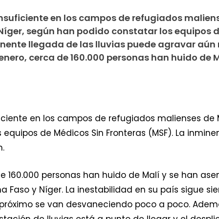
insuficiente en los campos de refugiados malien
 Níger, según han podido constatar los equipos 
minente llegada de las lluvias puede agravar aún
 enero, cerca de 160.000 personas han huido de M
iciente en los campos de refugiados malienses de Ma
equipos de Médicos Sin Fronteras (MSF). La inminen
.
 de 160.000 personas han huido de Malí y se han a
na Faso y Níger. La inestabilidad en su país sigue s
o próximo se van desvaneciendo poco a poco. Adem
stación de lluvias está a punto de llegar y el desp