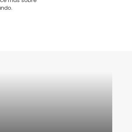
oce más sobre
undo.