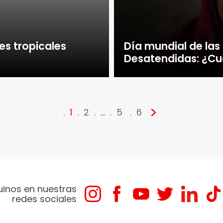
es tropicales
Día mundial de la
Desatendidas: ¿Cu
>
1
2
…
5
6
uinos en nuestras
redes sociales