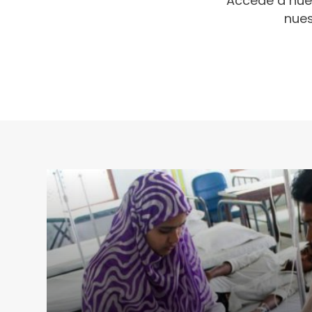
Accede a nue
nues