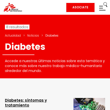
ASOCIATE
8 resultados
Actualidad
>
Noticias
>
Diabetes
Diabetes
Accede a nuestras últimas noticias sobre esta temática y
conoce más sobre nuestro trabajo médico-humanitario
alrededor del mundo.
Diabetes: síntomas y
tratamiento